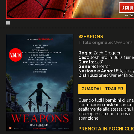
WEAPONS
Titolo originale:
Weapons
Regia:
Zach Cregger
Cast:
Josh Brolin, Julia Garn
Durata:
128'
Genere:
Horror
Nazione e Anno:
USA, 2025
Distribuzione:
Warner Bros. 
GUARDA IL
TRAILER
Quando tutti i bambini di una
scompaiono misteriosamente 
esattamente alla stessa ora, l
interrogarsi su chi - o cosa -
sparizione.
PRENOTA IN POCHI CLI