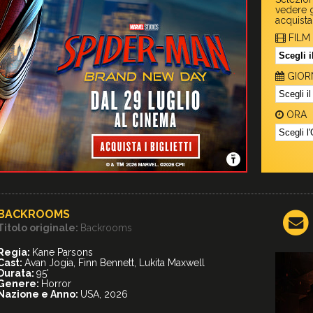
vedere g
acquista
FILM
GIOR
ORA
BACKROOMS
Titolo originale:
Backrooms
Regia:
Kane Parsons
Cast:
Avan Jogia, Finn Bennett, Lukita Maxwell
Durata:
95'
Genere:
Horror
Nazione e Anno:
USA, 2026