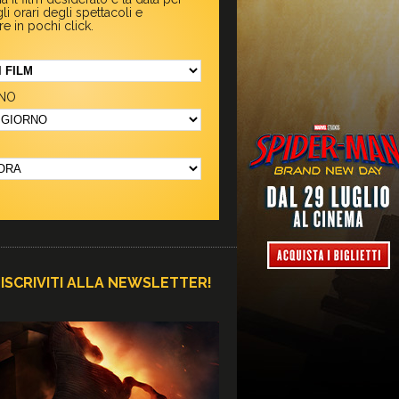
li orari degli spettacoli e
re in pochi click.
NO
ISCRIVITI ALLA NEWSLETTER!