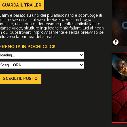
GUARDA IL
TRAILER
Il film è basato su uno dei più affascinanti e sconvolgenti
miti moderni nati sul web: le Backrooms, un luogo
liminale, una sorta di dimensione parallela infinita fatta di
stanze vuote, strutture inquietanti e sfarfallanti luci al neon,
in cui puoi trovarti improvvisamente e senza preavviso se
attraversi la barriera della realtà.
PRENOTA IN POCHI CLICK:
SCEGLI IL
POSTO